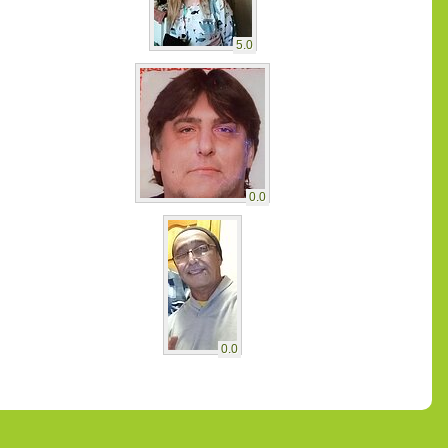
5.0
0.0
0.0