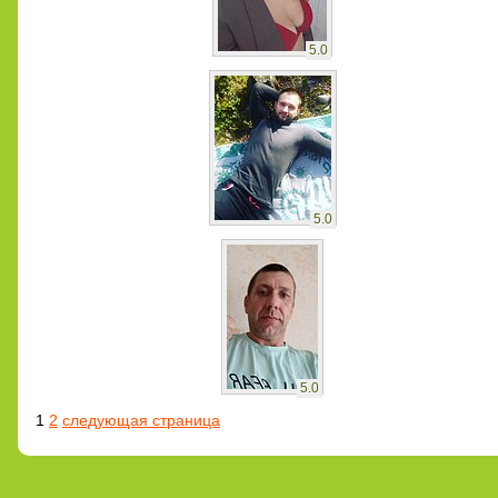
5.0
5.0
5.0
1
2
следующая страница