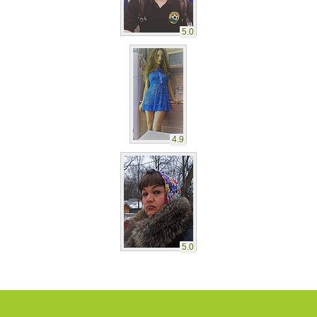
5.0
4.9
5.0